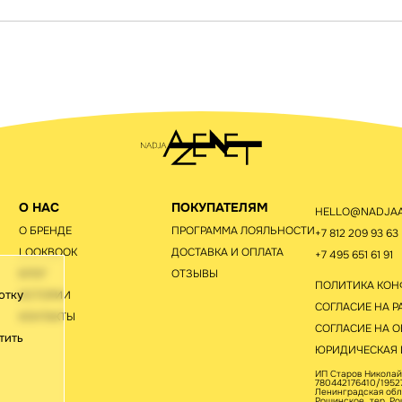
О НАС
ПОКУПАТЕЛЯМ
HELLO@NADJAA
О БРЕНДЕ
ПРОГРАММА ЛОЯЛЬНОСТИ
+7 812 209 93 63
LOOKBOOK
ДОСТАВКА И ОПЛАТА
+7 495 651 61 91
БЛОГ
ОТЗЫВЫ
ПОЛИТИКА КО
отку
ИСТОРИИ
СОГЛАСИЕ НА Р
КОНТАКТЫ
СОГЛАСИЕ НА О
тить
ЮРИДИЧЕСКАЯ
ИП Старов Николай
780442176410/19527
Ленинградская обл.,
Рощинское, тер. Ро