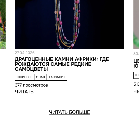
Новость
Н
27.04.2026
30
ДРАГОЦЕННЫЕ КАМНИ АФРИКИ: ГДЕ
Ц
РОЖДАЮТСЯ САМЫЕ РЕДКИЕ
Ю
САМОЦВЕТЫ
Ш
ШПИНЕЛЬ
ОПАЛ
ТАНЗАНИТ
51
377 просмотров
Ч
ЧИТАТЬ
ЧИТАТЬ БОЛЬШЕ