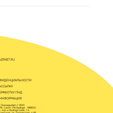
ZENET.RU
НФИДЕНЦИАЛЬНОСТИ
АССЫЛКУ
БРАБОТКУ ПНД
 ИНФОРМАЦИЯ
 Геннадьевич / ИНН
6, Санкт-Петербург, 188820,
 м.р-н Выборгский, г.п.
щинская, ул. Ладожская, д.46