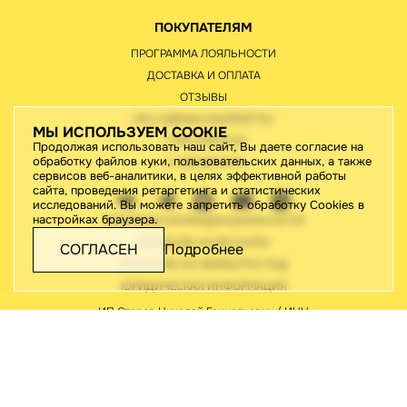
ПОКУПАТЕЛЯМ
ПРОГРАММА ЛОЯЛЬНОСТИ
ДОСТАВКА И ОПЛАТА
ОТЗЫВЫ
HELLO@NADJAAZENET.RU
МЫ ИСПОЛЬЗУЕМ COOKIE
+7 812 209 93 63
Продолжая использовать наш сайт, Вы даете согласие на
обработку файлов куки, пользовательских данных, а также
+7 495 651 61 91
сервисов веб-аналитики, в целях эффективной работы
сайта, проведения ретаргетинга и статистических
исследований. Вы можете запретить обработку Cookies в
настройках браузера.
ПОЛИТИКА КОНФИДЕНЦИАЛЬНОСТИ
СОГЛАСИЕ НА РАССЫЛКУ
СОГЛАСЕН
Подробнее
СОГЛАСИЕ НА ОБРАБОТКУ ПНД
ЮРИДИЧЕСКАЯ ИНФОРМАЦИЯ
ИП Старов Николай Геннадьевич / ИНН
780442176410/195276, Санкт-Петербург,
188820, Ленинградская обл., м.р-н
Выборгский, г.п. Рощинское, тер.
Рощинская, ул. Ладожская, д.46
2026 © Все права защищены
Разработка сайта:
Джи-Тач