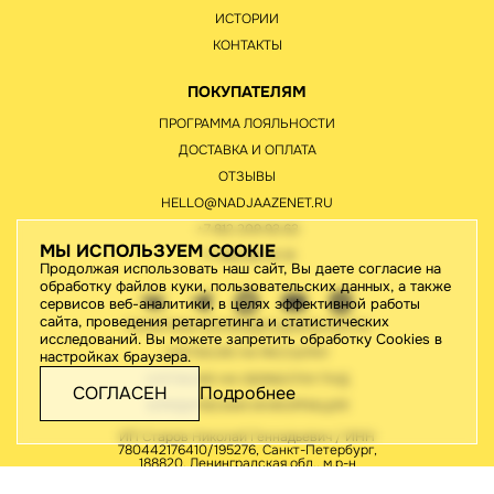
ИСТОРИИ
КОНТАКТЫ
ПОКУПАТЕЛЯМ
ПРОГРАММА ЛОЯЛЬНОСТИ
ДОСТАВКА И ОПЛАТА
ОТЗЫВЫ
HELLO@NADJAAZENET.RU
+7 812 209 93 63
МЫ ИСПОЛЬЗУЕМ COOKIE
+7 495 651 61 91
Продолжая использовать наш сайт, Вы даете согласие на
обработку файлов куки, пользовательских данных, а также
сервисов веб-аналитики, в целях эффективной работы
сайта, проведения ретаргетинга и статистических
ПОЛИТИКА КОНФИДЕНЦИАЛЬНОСТИ
исследований. Вы можете запретить обработку Cookies в
СОГЛАСИЕ НА РАССЫЛКУ
настройках браузера.
СОГЛАСИЕ НА ОБРАБОТКУ ПНД
СОГЛАСЕН
Подробнее
ЮРИДИЧЕСКАЯ ИНФОРМАЦИЯ
ИП Старов Николай Геннадьевич / ИНН
780442176410/195276, Санкт-Петербург,
188820, Ленинградская обл., м.р-н
Выборгский, г.п. Рощинское, тер.
Рощинская, ул. Ладожская, д.46