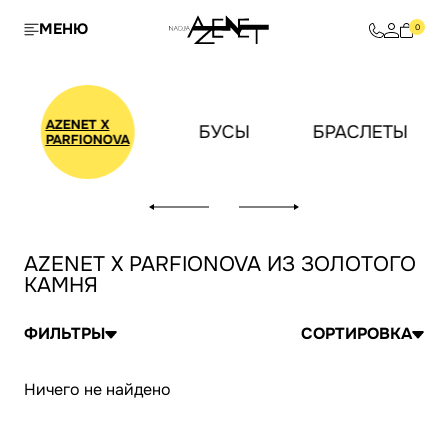
МЕНЮ
0
AZENET X
И
БУСЫ
БРАСЛЕТЫ
PARFIONOVA
AZENET X PARFIONOVA ИЗ ЗОЛОТОГО
КАМНЯ
ФИЛЬТРЫ
СОРТИРОВКА
Ничего не найдено