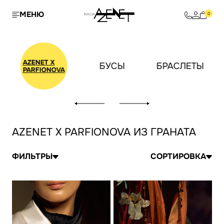
МЕНЮ
0
AZENET X
И
БУСЫ
БРАСЛЕТЫ
PARFIONOVA
AZENET X PARFIONOVA ИЗ ГРАНАТА
ФИЛЬТРЫ
СОРТИРОВКА