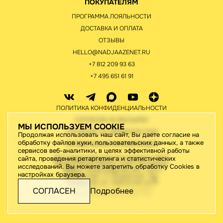
ПОКУПАТЕЛЯМ
ПРОГРАММА ЛОЯЛЬНОСТИ
ДОСТАВКА И ОПЛАТА
ОТЗЫВЫ
HELLO@NADJAAZENET.RU
+7 812 209 93 63
+7 495 651 61 91
ПОЛИТИКА КОНФИДЕНЦИАЛЬНОСТИ
СОГЛАСИЕ НА РАССЫЛКУ
МЫ ИСПОЛЬЗУЕМ COOKIE
СОГЛАСИЕ НА ОБРАБОТКУ ПНД
Продолжая использовать наш сайт, Вы даете согласие на
обработку файлов куки, пользовательских данных, а также
ЮРИДИЧЕСКАЯ ИНФОРМАЦИЯ
сервисов веб-аналитики, в целях эффективной работы
ИП Старов Николай Геннадьевич / ИНН
сайта, проведения ретаргетинга и статистических
780442176410/195276, Санкт-Петербург,
исследований. Вы можете запретить обработку Cookies в
188820, Ленинградская обл., м.р-н
настройках браузера.
Выборгский, г.п. Рощинское, тер.
Рощинская, ул. Ладожская, д.46
2026 © Все права защищены
СОГЛАСЕН
Подробнее
Разработка сайта:
Джи-Тач