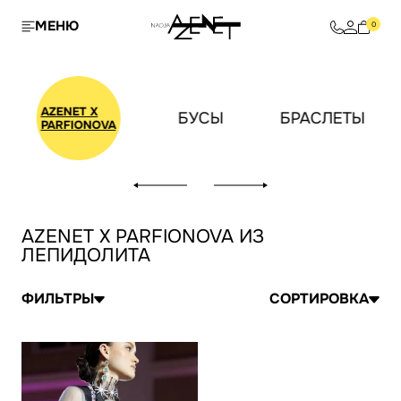
МЕНЮ
0
AZENET X
И
БУСЫ
БРАСЛЕТЫ
PARFIONOVA
AZENET X PARFIONOVA ИЗ
ЛЕПИДОЛИТА
ФИЛЬТРЫ
СОРТИРОВКА