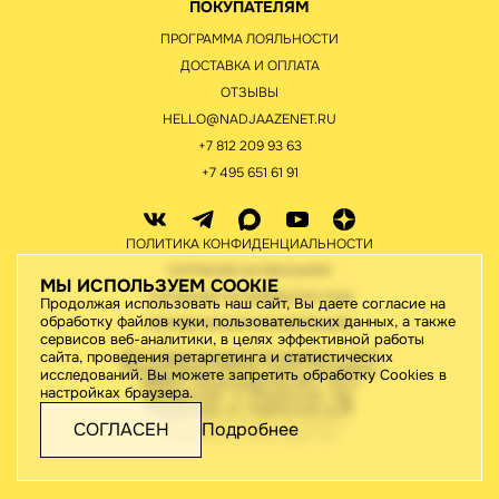
ПОКУПАТЕЛЯМ
ПРОГРАММА ЛОЯЛЬНОСТИ
ДОСТАВКА И ОПЛАТА
ОТЗЫВЫ
HELLO@NADJAAZENET.RU
+7 812 209 93 63
+7 495 651 61 91
ПОЛИТИКА КОНФИДЕНЦИАЛЬНОСТИ
СОГЛАСИЕ НА РАССЫЛКУ
МЫ ИСПОЛЬЗУЕМ COOKIE
СОГЛАСИЕ НА ОБРАБОТКУ ПНД
Продолжая использовать наш сайт, Вы даете согласие на
обработку файлов куки, пользовательских данных, а также
ЮРИДИЧЕСКАЯ ИНФОРМАЦИЯ
сервисов веб-аналитики, в целях эффективной работы
ИП Старов Николай Геннадьевич / ИНН
сайта, проведения ретаргетинга и статистических
780442176410/195276, Санкт-Петербург,
исследований. Вы можете запретить обработку Cookies в
188820, Ленинградская обл., м.р-н
настройках браузера.
Выборгский, г.п. Рощинское, тер.
Рощинская, ул. Ладожская, д.46
2026 © Все права защищены
СОГЛАСЕН
Подробнее
Разработка сайта:
Джи-Тач