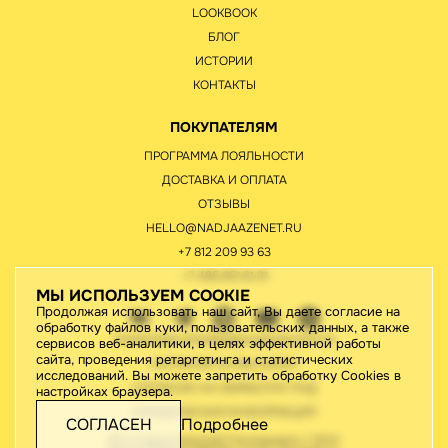
LOOKBOOK
БЛОГ
ИСТОРИИ
КОНТАКТЫ
ПОКУПАТЕЛЯМ
ПРОГРАММА ЛОЯЛЬНОСТИ
ДОСТАВКА И ОПЛАТА
ОТЗЫВЫ
HELLO@NADJAAZENET.RU
+7 812 209 93 63
+7 495 651 61 91
МЫ ИСПОЛЬЗУЕМ COOKIE
Продолжая использовать наш сайт, Вы даете согласие на
обработку файлов куки, пользовательских данных, а также
ПОЛИТИКА КОНФИДЕНЦИАЛЬНОСТИ
сервисов веб-аналитики, в целях эффективной работы
сайта, проведения ретаргетинга и статистических
СОГЛАСИЕ НА РАССЫЛКУ
исследований. Вы можете запретить обработку Cookies в
СОГЛАСИЕ НА ОБРАБОТКУ ПНД
настройках браузера.
ЮРИДИЧЕСКАЯ ИНФОРМАЦИЯ
СОГЛАСЕН
Подробнее
ИП Старов Николай Геннадьевич / ИНН