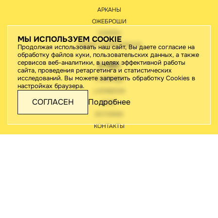
АРКАНЫ
ОЖЕБРОШИ
ЧОКЕРЫ
МЫ ИСПОЛЬЗУЕМ COOKIE
AZENET Х PARFIONOVA
Продолжая использовать наш сайт, Вы даете согласие на
обработку файлов куки, пользовательских данных, а также
сервисов веб-аналитики, в целях эффективной работы
О НАС
сайта, проведения ретаргетинга и статистических
исследований. Вы можете запретить обработку Cookies в
О БРЕНДЕ
настройках браузера.
LOOKBOOK
СОГЛАСЕН
Подробнее
БЛОГ
ИСТОРИИ
КОНТАКТЫ
ПОКУПАТЕЛЯМ
ПРОГРАММА ЛОЯЛЬНОСТИ
ДОСТАВКА И ОПЛАТА
ОТЗЫВЫ
HELLO@NADJAAZENET.RU
+7 812 209 93 63