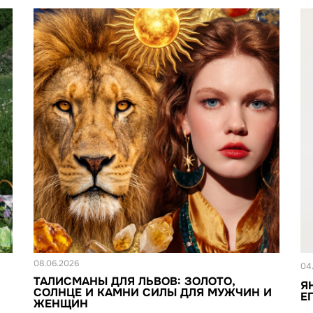
Новость
Н
08.06.2026
04
ТАЛИСМАНЫ ДЛЯ ЛЬВОВ: ЗОЛОТО,
Я
СОЛНЦЕ И КАМНИ СИЛЫ ДЛЯ МУЖЧИН И
Е
ЖЕНЩИН