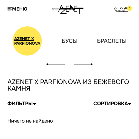
МЕНЮ
0
AZENET X
И
БУСЫ
БРАСЛЕТЫ
PARFIONOVA
AZENET X PARFIONOVA ИЗ БЕЖЕВОГО
КАМНЯ
ФИЛЬТРЫ
СОРТИРОВКА
Ничего не найдено