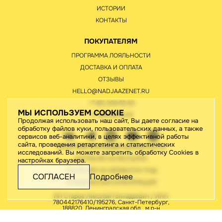
ИСТОРИИ
КОНТАКТЫ
ПОКУПАТЕЛЯМ
ПРОГРАММА ЛОЯЛЬНОСТИ
ДОСТАВКА И ОПЛАТА
ОТЗЫВЫ
HELLO@NADJAAZENET.RU
+7 812 209 93 63
МЫ ИСПОЛЬЗУЕМ COOKIE
+7 495 651 61 91
Продолжая использовать наш сайт, Вы даете согласие на
обработку файлов куки, пользовательских данных, а также
сервисов веб-аналитики, в целях эффективной работы
сайта, проведения ретаргетинга и статистических
ПОЛИТИКА КОНФИДЕНЦИАЛЬНОСТИ
исследований. Вы можете запретить обработку Cookies в
СОГЛАСИЕ НА РАССЫЛКУ
настройках браузера.
СОГЛАСИЕ НА ОБРАБОТКУ ПНД
СОГЛАСЕН
Подробнее
ЮРИДИЧЕСКАЯ ИНФОРМАЦИЯ
ИП Старов Николай Геннадьевич / ИНН
780442176410/195276, Санкт-Петербург,
188820, Ленинградская обл., м.р-н
Выборгский, г.п. Рощинское, тер.
Рощинская, ул. Ладожская, д.46