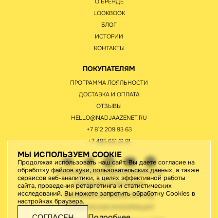
О БРЕНДЕ
LOOKBOOK
БЛОГ
ИСТОРИИ
КОНТАКТЫ
ПОКУПАТЕЛЯМ
ПРОГРАММА ЛОЯЛЬНОСТИ
ДОСТАВКА И ОПЛАТА
ОТЗЫВЫ
HELLO@NADJAAZENET.RU
+7 812 209 93 63
+7 495 651 61 91
МЫ ИСПОЛЬЗУЕМ COOKIE
Продолжая использовать наш сайт, Вы даете согласие на
обработку файлов куки, пользовательских данных, а также
ПОЛИТИКА КОНФИДЕНЦИАЛЬНОСТИ
сервисов веб-аналитики, в целях эффективной работы
СОГЛАСИЕ НА РАССЫЛКУ
сайта, проведения ретаргетинга и статистических
исследований. Вы можете запретить обработку Cookies в
СОГЛАСИЕ НА ОБРАБОТКУ ПНД
настройках браузера.
ЮРИДИЧЕСКАЯ ИНФОРМАЦИЯ
СОГЛАСЕН
Подробнее