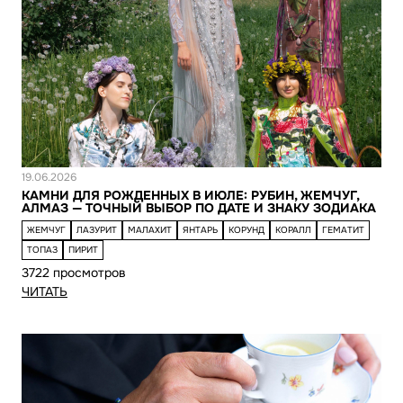
Новость
19.06.2026
КАМНИ ДЛЯ РОЖДЕННЫХ В ИЮЛЕ: РУБИН, ЖЕМЧУГ,
АЛМАЗ — ТОЧНЫЙ ВЫБОР ПО ДАТЕ И ЗНАКУ ЗОДИАКА
ЖЕМЧУГ
ЛАЗУРИТ
МАЛАХИТ
ЯНТАРЬ
КОРУНД
КОРАЛЛ
ГЕМАТИТ
ТОПАЗ
ПИРИТ
3722 просмотров
ЧИТАТЬ