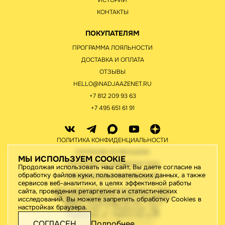
ИСТОРИИ
КОНТАКТЫ
ПОКУПАТЕЛЯМ
ПРОГРАММА ЛОЯЛЬНОСТИ
ДОСТАВКА И ОПЛАТА
ОТЗЫВЫ
HELLO@NADJAAZENET.RU
+7 812 209 93 63
+7 495 651 61 91
ПОЛИТИКА КОНФИДЕНЦИАЛЬНОСТИ
СОГЛАСИЕ НА РАССЫЛКУ
МЫ ИСПОЛЬЗУЕМ COOKIE
СОГЛАСИЕ НА ОБРАБОТКУ ПНД
Продолжая использовать наш сайт, Вы даете согласие на
обработку файлов куки, пользовательских данных, а также
ЮРИДИЧЕСКАЯ ИНФОРМАЦИЯ
сервисов веб-аналитики, в целях эффективной работы
ИП Старов Николай Геннадьевич / ИНН
сайта, проведения ретаргетинга и статистических
780442176410/195276, Санкт-Петербург,
исследований. Вы можете запретить обработку Cookies в
188820, Ленинградская обл., м.р-н
настройках браузера.
Выборгский, г.п. Рощинское, тер.
Рощинская, ул. Ладожская, д.46
2026 © Все права защищены
СОГЛАСЕН
Подробнее