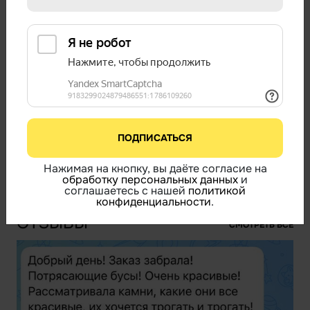
НАМЕКНУТЬ О ПОДАРКЕ
147 000
В НАЛИЧИИ
Бесплатная доставка по России
Мск и СПб в течение 24-48 часов
Подробнее
В КОРЗИНУ
ПОДПИСАТЬСЯ
Нажимая на кнопку, вы даёте согласие на
КУПИТЬ В ОДИН КЛИК
обработку персональных данных
и
соглашаетесь с нашей
политикой
конфиденциальности
.
ОТЗЫВЫ
СМОТРЕТЬ ВСЕ