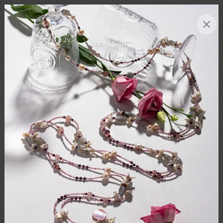
МЕНЮ
0
ГЛАВНАЯ
/
КАТАЛОГ
/
БУСЫ
/
ДЛИННЫЕ БУСЫ ИЗ ЖЕМЧУГА