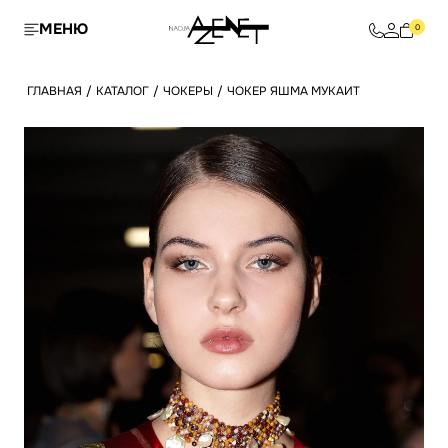
МЕНЮ
0
ГЛАВНАЯ
/
КАТАЛОГ
/
ЧОКЕРЫ
/
ЧОКЕР ЯШМА МУКАИТ