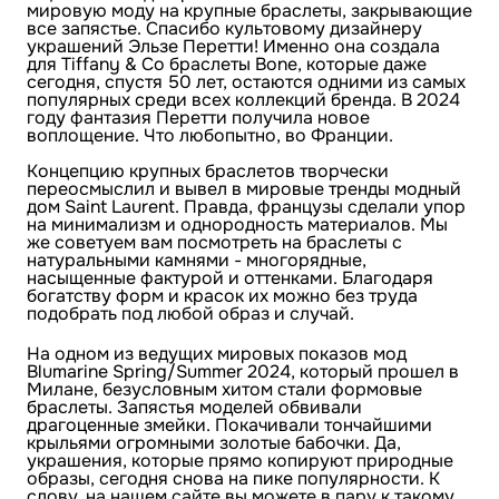
мировую моду на крупные браслеты, закрывающие
все запястье. Спасибо культовому дизайнеру
украшений Эльзе Перетти! Именно она создала
для Tiffany & Co браслеты Bone, которые даже
сегодня, спустя 50 лет, остаются одними из самых
популярных среди всех коллекций бренда. В 2024
году фантазия Перетти получила новое
воплощение. Что любопытно, во Франции.
Концепцию крупных браслетов творчески
переосмыслил и вывел в мировые тренды модный
дом Saint Laurent. Правда, французы сделали упор
на минимализм и однородность материалов. Мы
же советуем вам посмотреть на браслеты с
натуральными камнями - многорядные,
насыщенные фактурой и оттенками. Благодаря
богатству форм и красок их можно без труда
подобрать под любой образ и случай.
На одном из ведущих мировых показов мод
Blumarine Spring/Summer 2024, который прошел в
Милане, безусловным хитом стали формовые
браслеты. Запястья моделей обвивали
драгоценные змейки. Покачивали тончайшими
крыльями огромными золотые бабочки. Да,
украшения, которые прямо копируют природные
образы, сегодня снова на пике популярности. К
слову, на нашем сайте вы можете в пару к такому