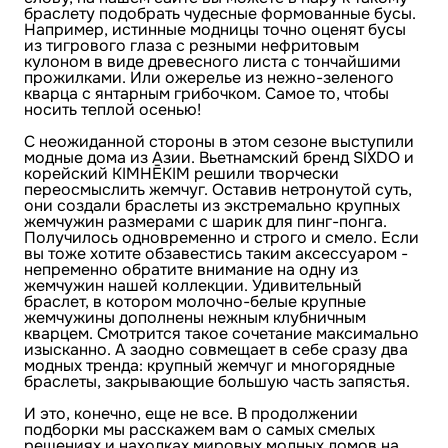
браслету подобрать чудесные формованные бусы.
Например, истинные модницы точно оценят бусы
из тигрового глаза с резными нефритовым
кулоном в виде древесного листа с тончайшими
прожилками. Или ожерелье из нежно-зеленого
кварца с янтарным грибочком. Самое то, чтобы
носить теплой осенью!
С неожиданной стороны в этом сезоне выступили
модные дома из Азии. Вьетнамский бренд SIXDO и
корейский KIMHĒKIM решили творчески
переосмыслить жемчуг. Оставив нетронутой суть,
они создали браслеты из экстремально крупных
жемчужин размерами с шарик для пинг-понга.
Получилось одновременно и строго и смело. Если
вы тоже хотите обзавестись таким аксессуаром -
непременно обратите внимание на одну из
жемчужин нашей коллекции. Удивительный
браслет, в котором молочно-белые крупные
жемчужины дополнены нежным клубничным
кварцем. Смотрится такое сочетание максимально
изысканно. А заодно совмещает в себе сразу два
модных тренда: крупный жемчуг и многорядные
браслеты, закрывающие большую часть запястья.
И это, конечно, еще не все. В продолжении
подборки мы расскажем вам о самых смелых
решениях и находках мировых модных домов на