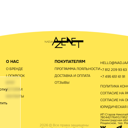
О НАС
ПОКУПАТЕЛЯМ
HELLO@NADJAA
О БРЕНДЕ
ПРОГРАММА ЛОЯЛЬНОСТИ
+7 812 209 93 63
LOOKBOOK
ДОСТАВКА И ОПЛАТА
+7 495 651 61 91
БЛОГ
ОТЗЫВЫ
ПОЛИТИКА КО
отку
ИСТОРИИ
СОГЛАСИЕ НА Р
КОНТАКТЫ
СОГЛАСИЕ НА О
тить
ЮРИДИЧЕСКАЯ
ИП Старов Николай
780442176410/19527
Ленинградская обл.,
Рощинское, тер. Ро
2026 © Все права защищены