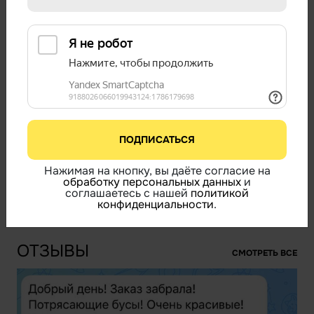
КАМНИ:
Солнечный камень, Жемчуг, Кварц
ЦВЕТ:
Белый, Бежевый, Оранжевый
НАМЕКНУТЬ О ПОДАРКЕ
65 000
В НАЛИЧИИ
Бесплатная доставка по России
Мск и СПб в течение 24-48 часов
Подробнее
ПОДПИСАТЬСЯ
В КОРЗИНУ
Нажимая на кнопку, вы даёте согласие на
обработку персональных данных
и
соглашаетесь с нашей
политикой
КУПИТЬ В ОДИН КЛИК
конфиденциальности
.
ОТЗЫВЫ
СМОТРЕТЬ ВСЕ