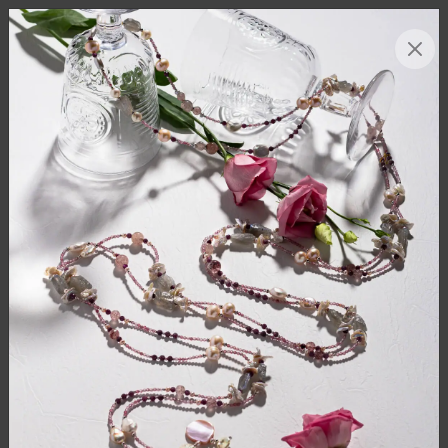
МЕНЮ
0
ГЛАВНАЯ
/
КАТАЛОГ
/
БУСЫ
/
БУСЫ СОЛНЕЧНЫЙ КАМЕНЬ, КВАРЦ ФАНТОМ