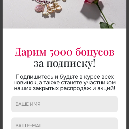
Дарим 5000 бонусов
за подписку!
Подпишитесь и будьте в курсе всех
новинок, а также станете участником
БУСЫ ТАНЗАНИТ, ОПАЛ
наших закрытых распродаж и акций!
АРТИКУЛ:
K0410S
БУСЫ:
танзанит, желтый опал.
Танзанит - один из редчайших камней в мире.
Ценным его делает и его ограниченное количество
- подсчитано, что запасов танзанита осталось не
больше, чем на десять лет. Единственное