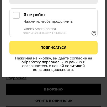
месторождение танзанита находится в Танзании
(отсюда и название). Красивый синий оттенок
танзанита оттеняется крупными бусинами желтого
опала, а лепестки белого опала добавляют мягкие
блики.
ДЛИНА ИЗДЕЛИЯ:
50 см.
КАМНИ:
Опал, Танзанит
ЦВЕТ:
Желтый, Синий
ПОДПИСАТЬСЯ
НАМЕКНУТЬ О ПОДАРКЕ
Нажимая на кнопку, вы даёте согласие на
104 700
обработку персональных данных
и
В НАЛИЧИИ
соглашаетесь с нашей
политикой
конфиденциальности
.
Бесплатная доставка по России
Мск и СПб в течение 24-48 часов
Подробнее
В КОРЗИНУ
КУПИТЬ В ОДИН КЛИК