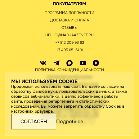
ПОКУПАТЕЛЯМ
ПРОГРАММА ЛОЯЛЬНОСТИ
ДОСТАВКА И ОПЛАТА
ОТЗЫВЫ
HELLO@NADJAAZENET.RU
+7 812 209 93 63
+7 495 651 61 91
ПОЛИТИКА КОНФИДЕНЦИАЛЬНОСТИ
СОГЛАСИЕ НА РАССЫЛКУ
МЫ ИСПОЛЬЗУЕМ COOKIE
СОГЛАСИЕ НА ОБРАБОТКУ ПНД
Продолжая использовать наш сайт, Вы даете согласие на
обработку файлов куки, пользовательских данных, а также
ЮРИДИЧЕСКАЯ ИНФОРМАЦИЯ
сервисов веб-аналитики, в целях эффективной работы
ИП Старов Николай Геннадьевич / ИНН
сайта, проведения ретаргетинга и статистических
780442176410/195276, Санкт-Петербург,
исследований. Вы можете запретить обработку Cookies в
188820, Ленинградская обл., м.р-н
настройках браузера.
Выборгский, г.п. Рощинское, тер.
Рощинская, ул. Ладожская, д.46
2026 © Все права защищены
СОГЛАСЕН
Подробнее
Разработка сайта:
Джи-Тач