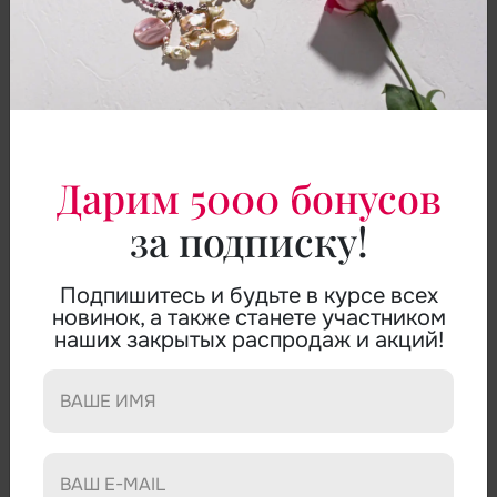
Дарим 5000 бонусов
за подписку!
Подпишитесь и будьте в курсе всех
новинок, а также станете участником
БРАСЛЕТ-МЕМОРИ АГАТ,
наших закрытых распродаж и акций!
РАКОВИНА ТРИДАКНА
АРТИКУЛ:
B0360W
БРАСЛЕТ-МЕМОРИ:
агат, раковина тридакна.
Браслет-мемори Nadja Azenet из агата и раковины
тридакна — светлое украшение с мягким сиянием