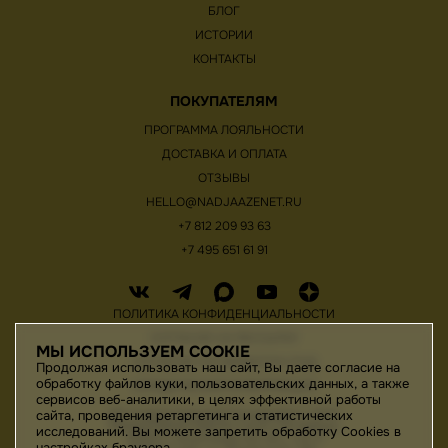
БЛОГ
ИСТОРИИ
КОНТАКТЫ
ПОКУПАТЕЛЯМ
ПРОГРАММА ЛОЯЛЬНОСТИ
ДОСТАВКА И ОПЛАТА
ОТЗЫВЫ
HELLO@NADJAAZENET.RU
+7 812 209 93 63
+7 495 651 61 91
ПОЛИТИКА КОНФИДЕНЦИАЛЬНОСТИ
СОГЛАСИЕ НА РАССЫЛКУ
МЫ ИСПОЛЬЗУЕМ COOKIE
СОГЛАСИЕ НА ОБРАБОТКУ ПНД
Продолжая использовать наш сайт, Вы даете согласие на
обработку файлов куки, пользовательских данных, а также
ЮРИДИЧЕСКАЯ ИНФОРМАЦИЯ
сервисов веб-аналитики, в целях эффективной работы
ИП Старов Николай Геннадьевич / ИНН
сайта, проведения ретаргетинга и статистических
780442176410/195276, Санкт-Петербург,
исследований. Вы можете запретить обработку Cookies в
188820, Ленинградская обл., м.р-н
настройках браузера.