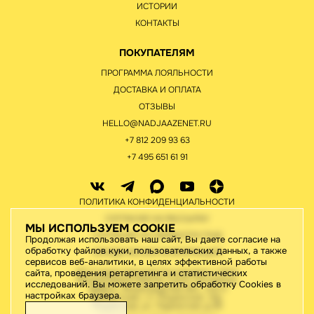
ИСТОРИИ
КОНТАКТЫ
ПОКУПАТЕЛЯМ
ПРОГРАММА ЛОЯЛЬНОСТИ
ДОСТАВКА И ОПЛАТА
ОТЗЫВЫ
HELLO@NADJAAZENET.RU
+7 812 209 93 63
+7 495 651 61 91
ПОЛИТИКА КОНФИДЕНЦИАЛЬНОСТИ
СОГЛАСИЕ НА РАССЫЛКУ
МЫ ИСПОЛЬЗУЕМ COOKIE
СОГЛАСИЕ НА ОБРАБОТКУ ПНД
Продолжая использовать наш сайт, Вы даете согласие на
обработку файлов куки, пользовательских данных, а также
ЮРИДИЧЕСКАЯ ИНФОРМАЦИЯ
сервисов веб-аналитики, в целях эффективной работы
ИП Старов Николай Геннадьевич / ИНН
сайта, проведения ретаргетинга и статистических
780442176410/195276, Санкт-Петербург,
исследований. Вы можете запретить обработку Cookies в
188820, Ленинградская обл., м.р-н
настройках браузера.
Выборгский, г.п. Рощинское, тер.
Рощинская, ул. Ладожская, д.46