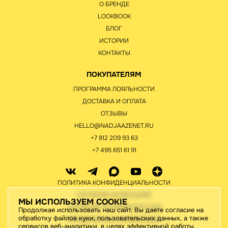
О БРЕНДЕ
LOOKBOOK
БЛОГ
ИСТОРИИ
КОНТАКТЫ
ПОКУПАТЕЛЯМ
ПРОГРАММА ЛОЯЛЬНОСТИ
ДОСТАВКА И ОПЛАТА
ОТЗЫВЫ
HELLO@NADJAAZENET.RU
+7 812 209 93 63
+7 495 651 61 91
ПОЛИТИКА КОНФИДЕНЦИАЛЬНОСТИ
СОГЛАСИЕ НА РАССЫЛКУ
МЫ ИСПОЛЬЗУЕМ COOKIE
СОГЛАСИЕ НА ОБРАБОТКУ ПНД
Продолжая использовать наш сайт, Вы даете согласие на
обработку файлов куки, пользовательских данных, а также
ЮРИДИЧЕСКАЯ ИНФОРМАЦИЯ
сервисов веб-аналитики, в целях эффективной работы