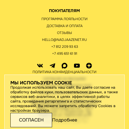
ПОКУПАТЕЛЯМ
ПРОГРАММА ЛОЯЛЬНОСТИ
ДОСТАВКА И ОПЛАТА
ОТЗЫВЫ
HELLO@NADJAAZENET.RU
+7 812 209 93 63
+7 495 651 61 91
ПОЛИТИКА КОНФИДЕНЦИАЛЬНОСТИ
СОГЛАСИЕ НА РАССЫЛКУ
МЫ ИСПОЛЬЗУЕМ COOKIE
СОГЛАСИЕ НА ОБРАБОТКУ ПНД
Продолжая использовать наш сайт, Вы даете согласие на
обработку файлов куки, пользовательских данных, а также
ЮРИДИЧЕСКАЯ ИНФОРМАЦИЯ
сервисов веб-аналитики, в целях эффективной работы
ИП Старов Николай Геннадьевич / ИНН
сайта, проведения ретаргетинга и статистических
780442176410/195276, Санкт-Петербург,
исследований. Вы можете запретить обработку Cookies в
188820, Ленинградская обл., м.р-н
настройках браузера.
Выборгский, г.п. Рощинское, тер.
Рощинская, ул. Ладожская, д.46
2026 © Все права защищены
СОГЛАСЕН
Подробнее
Разработка сайта:
Джи-Тач