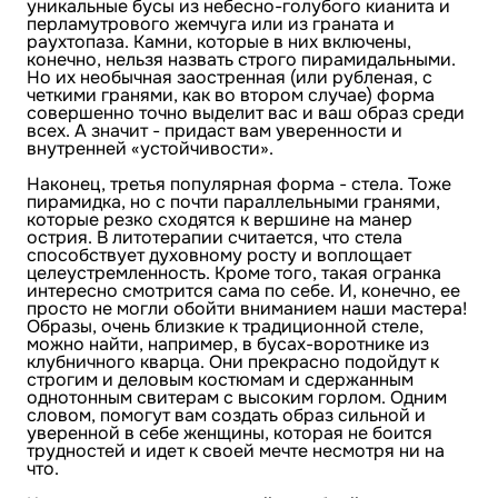
уникальные бусы из небесно-голубого кианита и
перламутрового жемчуга или из граната и
раухтопаза. Камни, которые в них включены,
конечно, нельзя назвать строго пирамидальными.
Но их необычная заостренная (или рубленая, с
четкими гранями, как во втором случае) форма
совершенно точно выделит вас и ваш образ среди
всех. А значит - придаст вам уверенности и
внутренней «устойчивости».
Наконец, третья популярная форма - стела. Тоже
пирамидка, но с почти параллельными гранями,
которые резко сходятся к вершине на манер
острия. В литотерапии считается, что стела
способствует духовному росту и воплощает
целеустремленность. Кроме того, такая огранка
интересно смотрится сама по себе. И, конечно, ее
просто не могли обойти вниманием наши мастера!
Образы, очень близкие к традиционной стеле,
можно найти, например, в бусах-воротнике из
клубничного кварца. Они прекрасно подойдут к
строгим и деловым костюмам и сдержанным
однотонным свитерам с высоким горлом. Одним
словом, помогут вам создать образ сильной и
уверенной в себе женщины, которая не боится
трудностей и идет к своей мечте несмотря ни на
что.