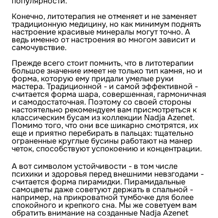
популярности.
Конечно, литотерапия не отменяет и не заменяет
традиционную медицину, но как минимум поднять
настроение красивые минералы могут точно. А
ведь именно от настроения во многом зависит и
самочувствие.
Прежде всего стоит помнить, что в литотерапии
большое значение имеет не только тип камня, но и
форма, которую ему придали умелые руки
мастера. Традиционной - и самой эффективной -
считается форма шара, совершенная, гармоничная
и самодостаточная. Поэтому со своей стороны
настоятельно рекомендуем вам присмотреться к
классическим бусам из коллекции Nadja Azenet.
Помимо того, что они все шикарно смотрятся, их
еще и приятно перебирать в пальцах: тщательно
ограненные круглые бусины работают на манер
четок, способствуют успокоению и концентрации.
А вот символом устойчивости - в том числе
психики и здоровья перед внешними невзгодами -
считается форма пирамидки. Пирамидальные
самоцветы даже советуют держать в спальной -
например, на прикроватной тумбочке для более
спокойного и крепкого сна. Мы же советуем вам
обратить внимание на созданные Nadja Azenet