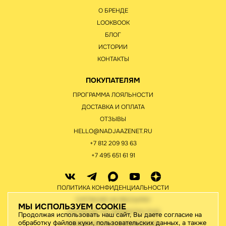
О БРЕНДЕ
LOOKBOOK
БЛОГ
ИСТОРИИ
КОНТАКТЫ
ПОКУПАТЕЛЯМ
ПРОГРАММА ЛОЯЛЬНОСТИ
ДОСТАВКА И ОПЛАТА
ОТЗЫВЫ
HELLO@NADJAAZENET.RU
+7 812 209 93 63
+7 495 651 61 91
ПОЛИТИКА КОНФИДЕНЦИАЛЬНОСТИ
СОГЛАСИЕ НА РАССЫЛКУ
МЫ ИСПОЛЬЗУЕМ COOKIE
СОГЛАСИЕ НА ОБРАБОТКУ ПНД
Продолжая использовать наш сайт, Вы даете согласие на
обработку файлов куки, пользовательских данных, а также
ЮРИДИЧЕСКАЯ ИНФОРМАЦИЯ