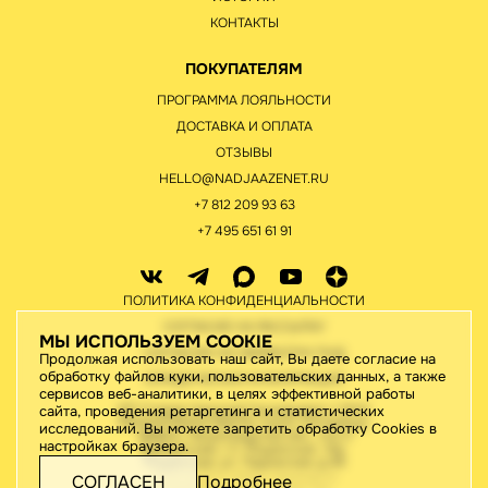
КОНТАКТЫ
ПОКУПАТЕЛЯМ
ПРОГРАММА ЛОЯЛЬНОСТИ
ДОСТАВКА И ОПЛАТА
ОТЗЫВЫ
HELLO@NADJAAZENET.RU
+7 812 209 93 63
+7 495 651 61 91
ПОЛИТИКА КОНФИДЕНЦИАЛЬНОСТИ
СОГЛАСИЕ НА РАССЫЛКУ
МЫ ИСПОЛЬЗУЕМ COOKIE
СОГЛАСИЕ НА ОБРАБОТКУ ПНД
Продолжая использовать наш сайт, Вы даете согласие на
обработку файлов куки, пользовательских данных, а также
ЮРИДИЧЕСКАЯ ИНФОРМАЦИЯ
сервисов веб-аналитики, в целях эффективной работы
ИП Старов Николай Геннадьевич / ИНН
сайта, проведения ретаргетинга и статистических
780442176410/195276, Санкт-Петербург,
исследований. Вы можете запретить обработку Cookies в
188820, Ленинградская обл., м.р-н
настройках браузера.
Выборгский, г.п. Рощинское, тер.
Рощинская, ул. Ладожская, д.46
2026 © Все права защищены
СОГЛАСЕН
Подробнее
Разработка сайта:
Джи-Тач