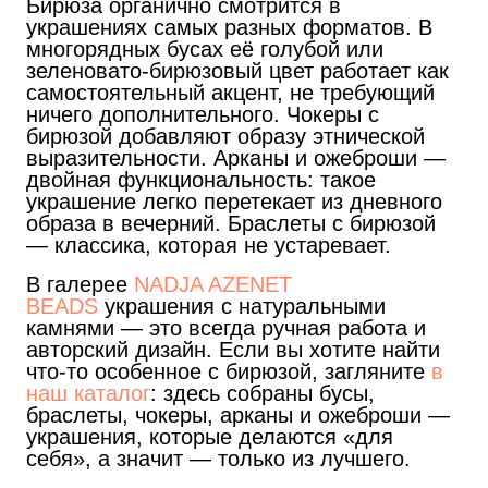
Бирюза органично смотрится в
украшениях самых разных форматов. В
многорядных бусах её голубой или
зеленовато-бирюзовый цвет работает как
самостоятельный акцент, не требующий
ничего дополнительного. Чокеры с
бирюзой добавляют образу этнической
выразительности. Арканы и ожеброши —
двойная функциональность: такое
украшение легко перетекает из дневного
образа в вечерний. Браслеты с бирюзой
— классика, которая не устаревает.
В галерее
NADJA AZENET
BEADS
украшения с натуральными
камнями — это всегда ручная работа и
авторский дизайн. Если вы хотите найти
что-то особенное с бирюзой, загляните
в
наш каталог
: здесь собраны бусы,
браслеты, чокеры, арканы и ожеброши —
украшения, которые делаются «для
себя», а значит — только из лучшего.