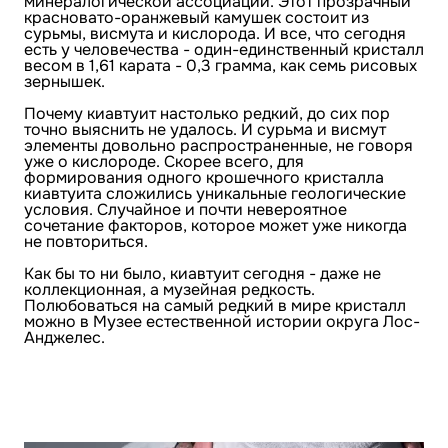
минералогической ассоциации. Этот прозрачный
красновато-оранжевый камушек состоит из
сурьмы, висмута и кислорода. И все, что сегодня
есть у человечества - один-единственный кристалл
весом в 1,61 карата - 0,3 грамма, как семь рисовых
зернышек.
Почему киавтуит настолько редкий, до сих пор
точно выяснить не удалось. И сурьма и висмут
элементы довольно распространенные, не говоря
уже о кислороде. Скорее всего, для
формирования одного крошечного кристалла
киавтуита сложились уникальные геологические
условия. Случайное и почти невероятное
сочетание факторов, которое может уже никогда
не повториться.
Как бы то ни было, киавтуит сегодня - даже не
коллекционная, а музейная редкость.
Полюбоваться на самый редкий в мире кристалл
можно в Музее естественной истории округа Лос-
Анджелес.