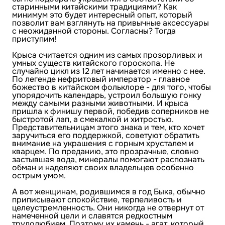
старинными китайскими традициями? Как
минимум это будет интересный опыт, который
позволит вам взглянуть на привычные аксессуары
с неожиданной стороны. Согласны? Тогда
приступим!
Крыса считается одним из самых прозорливых и
умных существ китайского гороскопа. Не
случайно цикл из 12 лет начинается именно с нее.
По легенде нефритовый император - главное
божество в китайском фольклоре - для того, чтобы
упорядочить календарь, устроил большую гонку
между самыми разными животными. И крыса
пришла к финишу первой, победив соперников не
быстротой лап, а смекалкой и хитростью.
Представительницам этого знака и тем, кто хочет
заручиться его поддержкой, советуют обратить
внимание на украшения с горным хрусталем и
кварцем. По преданию, это прозрачные, словно
застывшая вода, минералы помогают распознать
обман и наделяют своих владельцев особенно
острым умом.
А вот женщинам, родившимся в год Быка, обычно
приписывают спокойствие, терпеливость и
целеустремленность. Они никогда не отвернут от
намеченной цели и славятся редкостным
трудолюбием. Поэтому их камень - агат, который