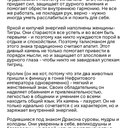
придает сил, защищает от дурного влияния и
помогает обрести внутреннюю гармонию. Не все
же работать, не покладая рук, верно - нужно
иногда уметь расслабиться и пожить для себя.
Яркой и кипучей энергией наполнены женщины-
Тигры. Они стараются все успеть и во всем быть
первыми - и поэтому как никто нуждаются порой в
отдыхе и спокойствии. Поэтому талисманом для
этого знака традиционно считают апатит. Этот
дивный камень не только помогает привести в
порядок мысли, но и защищает от злословия и
дурного глаза - чтобы никто не завидовал успехам
тигриц.
Кролик (он же кот, потому что эти два животных
пришли к финишу в гонке Нефритового
императора одновременно) - мягкий и
женственный знак. Своих обладательниц он
наделяет обаянием и привлекательностью,
легкостью в общении и умением со всеми
находить общий язык. Их камень - лазурит. Он не
только идеально сочетается с их характером, но и
заряжает внутренней энергией.
Родившиеся под знаком Дракона суровы, мудры и
холодны. Они уверенны в себе, великодушны и