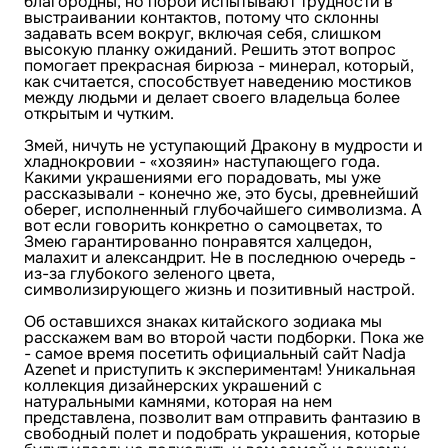
благородны, но порой испытывают трудности в
выстраивании контактов, потому что склонны
задавать всем вокруг, включая себя, слишком
высокую планку ожиданий. Решить этот вопрос
помогает прекрасная бирюза - минерал, который,
как считается, способствует наведению мостиков
между людьми и делает своего владельца более
открытым и чутким.
Змей, ничуть не уступающий Дракону в мудрости и
хладнокровии - «хозяин» наступающего года.
Какими украшениями его порадовать, мы уже
рассказывали - конечно же, это бусы, древнейший
оберег, исполненный глубочайшего символизма. А
вот если говорить конкретно о самоцветах, то
Змею гарантированно понравятся халцедон,
малахит и александрит. Не в последнюю очередь -
из-за глубокого зеленого цвета,
символизирующего жизнь и позитивный настрой.
Об оставшихся знаках китайского зодиака мы
расскажем вам во второй части подборки. Пока же
- самое время посетить официальный сайт Nadja
Azenet и приступить к экспериментам! Уникальная
коллекция дизайнерских украшений с
натуральными камнями, которая на нем
представлена, позволит вам отправить фантазию в
свободный полет и подобрать украшения, которые