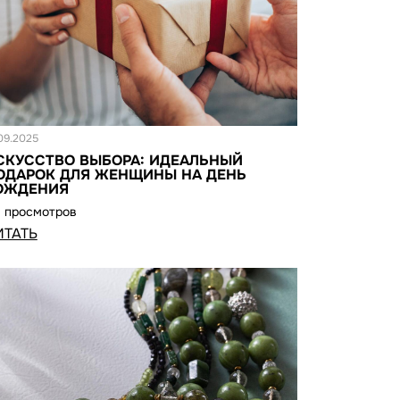
татья
.09.2025
СКУССТВО ВЫБОРА: ИДЕАЛЬНЫЙ
ОДАРОК ДЛЯ ЖЕНЩИНЫ НА ДЕНЬ
ОЖДЕНИЯ
1 просмотров
ИТАТЬ