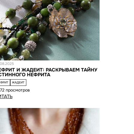
татья
.08.2025
ЕФРИТ И ЖАДЕИТ: РАСКРЫВАЕМ ТАЙНУ
СТИННОГО НЕФРИТА
ЕФРИТ
ЖАДЕИТ
72 просмотров
ИТАТЬ