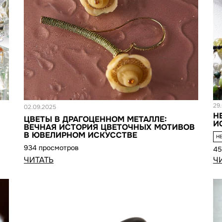
Статья
С
29
02.09.2025
Н
ЦВЕТЫ В ДРАГОЦЕННОМ МЕТАЛЛЕ:
И
ВЕЧНАЯ ИСТОРИЯ ЦВЕТОЧНЫХ МОТИВОВ
В ЮВЕЛИРНОМ ИСКУССТВЕ
Н
934 просмотров
45
ЧИТАТЬ
Ч