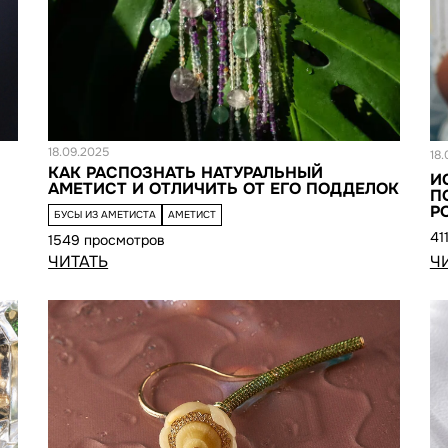
Статья
С
18.09.2025
18
КАК РАСПОЗНАТЬ НАТУРАЛЬНЫЙ
И
АМЕТИСТ И ОТЛИЧИТЬ ОТ ЕГО ПОДДЕЛОК
П
Р
БУСЫ ИЗ АМЕТИСТА
АМЕТИСТ
41
1549 просмотров
ЧИТАТЬ
Ч