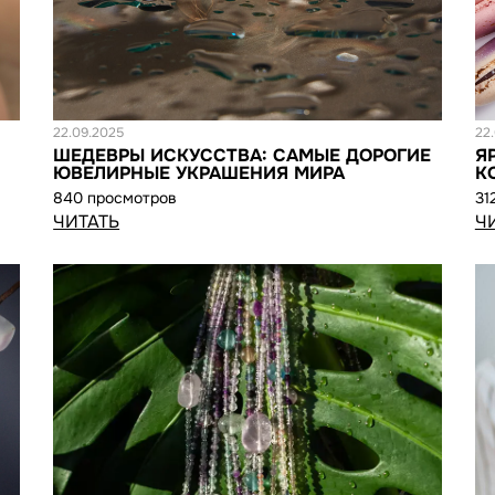
Статья
С
22.09.2025
22
ШЕДЕВРЫ ИСКУССТВА: САМЫЕ ДОРОГИЕ
Я
ЮВЕЛИРНЫЕ УКРАШЕНИЯ МИРА
К
840 просмотров
31
ЧИТАТЬ
Ч