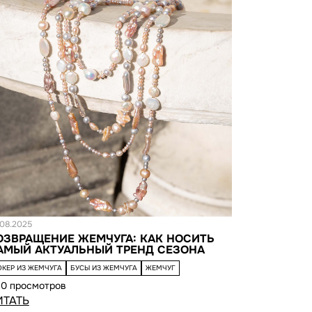
татья
.08.2025
ОЗВРАЩЕНИЕ ЖЕМЧУГА: КАК НОСИТЬ
АМЫЙ АКТУАЛЬНЫЙ ТРЕНД СЕЗОНА
ОКЕР ИЗ ЖЕМЧУГА
БУСЫ ИЗ ЖЕМЧУГА
ЖЕМЧУГ
10 просмотров
ИТАТЬ