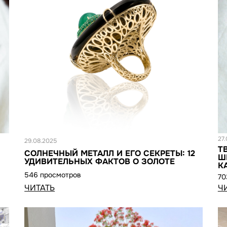
Статья
С
27
29.08.2025
Т
СОЛНЕЧНЫЙ МЕТАЛЛ И ЕГО СЕКРЕТЫ: 12
Ш
УДИВИТЕЛЬНЫХ ФАКТОВ О ЗОЛОТЕ
К
546 просмотров
70
ЧИТАТЬ
Ч